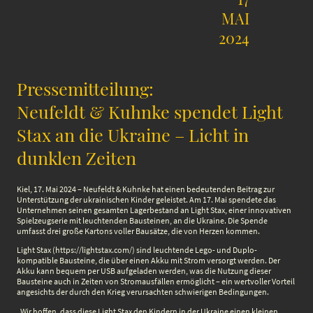
MAI
2024
Pressemitteilung:
Neufeldt & Kuhnke spendet Light
Stax an die Ukraine – Licht in
dunklen Zeiten
Kiel, 17. Mai 2024 – Neufeldt & Kuhnke hat einen bedeutenden Beitrag zur
Unterstützung der ukrainischen Kinder geleistet. Am 17. Mai spendete das
Unternehmen seinen gesamten Lagerbestand an Light Stax, einer innovativen
Spielzeugserie mit leuchtenden Bausteinen, an die Ukraine. Die Spende
umfasst drei große Kartons voller Bausätze, die von Herzen kommen.
Light Stax (https://lightstax.com/) sind leuchtende Lego- und Duplo-
kompatible Bausteine, die über einen Akku mit Strom versorgt werden. Der
Akku kann bequem per USB aufgeladen werden, was die Nutzung dieser
Bausteine auch in Zeiten von Stromausfällen ermöglicht – ein wertvoller Vorteil
angesichts der durch den Krieg verursachten schwierigen Bedingungen.
„Wir hoffen, dass diese Light Stax den Kindern in der Ukraine einen kleinen