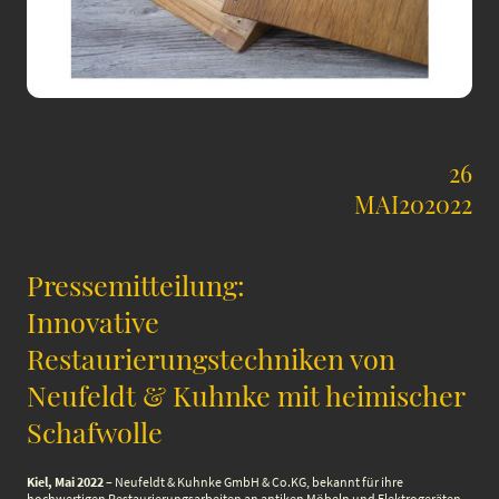
26
MAI202022
Pressemitteilung:
Innovative
Restaurierungstechniken von
Neufeldt & Kuhnke mit heimischer
Schafwolle
Kiel, Mai 2022
– Neufeldt & Kuhnke GmbH & Co.KG, bekannt für ihre
hochwertigen Restaurierungsarbeiten an antiken Möbeln und Elektrogeräten,