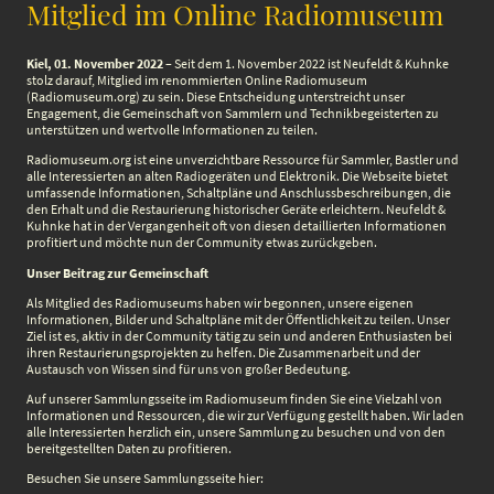
Mitglied im Online Radiomuseum
Kiel, 01. November 2022
– Seit dem 1. November 2022 ist Neufeldt & Kuhnke
stolz darauf, Mitglied im renommierten Online Radiomuseum
(Radiomuseum.org) zu sein. Diese Entscheidung unterstreicht unser
Engagement, die Gemeinschaft von Sammlern und Technikbegeisterten zu
unterstützen und wertvolle Informationen zu teilen.
Radiomuseum.org ist eine unverzichtbare Ressource für Sammler, Bastler und
alle Interessierten an alten Radiogeräten und Elektronik. Die Webseite bietet
umfassende Informationen, Schaltpläne und Anschlussbeschreibungen, die
den Erhalt und die Restaurierung historischer Geräte erleichtern. Neufeldt &
Kuhnke hat in der Vergangenheit oft von diesen detaillierten Informationen
profitiert und möchte nun der Community etwas zurückgeben.
Unser Beitrag zur Gemeinschaft
Als Mitglied des Radiomuseums haben wir begonnen, unsere eigenen
Informationen, Bilder und Schaltpläne mit der Öffentlichkeit zu teilen. Unser
Ziel ist es, aktiv in der Community tätig zu sein und anderen Enthusiasten bei
ihren Restaurierungsprojekten zu helfen. Die Zusammenarbeit und der
Austausch von Wissen sind für uns von großer Bedeutung.
Auf unserer Sammlungsseite im Radiomuseum finden Sie eine Vielzahl von
Informationen und Ressourcen, die wir zur Verfügung gestellt haben. Wir laden
alle Interessierten herzlich ein, unsere Sammlung zu besuchen und von den
bereitgestellten Daten zu profitieren.
Besuchen Sie unsere Sammlungsseite hier: