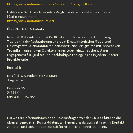
https://www.radiomuseum.org/collection/joerg_baltschun.html
Entdecken Sie die umfassenden Möglichkeiten des Radiomuseums hier:
[Radiomuseum.org]
https://www.radiomuseum.org
Über Neufeldt & Kuhnke
Neufeldt & Kuhnke GmbH & Co.KG ist ein Unternehmen mit einer langen
Tradition in der Restaurierung und dem Erhalt historischer Möbel und
Elektrogeräte. Wir kombinieren handwerkliche Fertigkeiten mit innovativen
Techniken, um antiken Objekten neues Leben einzuhauchen. Unser
Engagement für Qualität und Nachhaltigkeit spiegelt sich in jedem unserer
Projekte wider.
Kontakt:
Neufeldt & Kuhnke GmbH & Co.KG
Jörg Baltschun
Boninstr. 25
24114 Kiel
tel: 0431 - 70 57 95 91
---
Für weitere Informationen oder Presseanfragen wenden Sie sich bitte an die
oben angegebenen Kontaktdaten. Wir freuen uns darauf, mit Ihnen in Kontakt
zu treten und unsere Leidenschaft für historische Technik zu teilen.