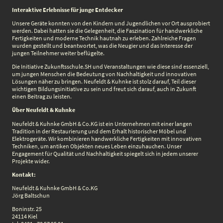
Interaktive Erlebnisse für junge Entdecker
Unsere Geräte konnten von den Kindern und Jugendlichen vor Ort ausprobiert
werden. Dabei hatten sie die Gelegenheit, die Faszination für handwerkliche
Fertigkeiten und moderne Technik hautnah zu erleben. Zahlreiche Fragen
wurden gestellt und beantwortet, was die Neugier und das Interesse der
jungen Teilnehmer weiter beflügelte.
Die Initiative Zukunftsschule.SH und Veranstaltungen wie diese sind essenziell,
um jungen Menschen die Bedeutung von Nachhaltigkeit und innovativen
Lösungen näher zu bringen. Neufeldt & Kuhnke ist stolz darauf, Teil dieser
wichtigen Bildungsinitiative zu sein und freut sich darauf, auch in Zukunft
einen Beitrag zu leisten.
Über Neufeldt & Kuhnke
Neufeldt & Kuhnke GmbH & Co.KG ist ein Unternehmen mit einer langen
Tradition in der Restaurierung und dem Erhalt historischer Möbel und
Elektrogeräte. Wir kombinieren handwerkliche Fertigkeiten mit innovativen
Techniken, um antiken Objekten neues Leben einzuhauchen. Unser
Engagement für Qualität und Nachhaltigkeit spiegelt sich in jedem unserer
Projekte wider.
Kontakt:
Neufeldt & Kuhnke GmbH & Co.KG
Jörg Baltschun
Boninstr. 25
24114 Kiel