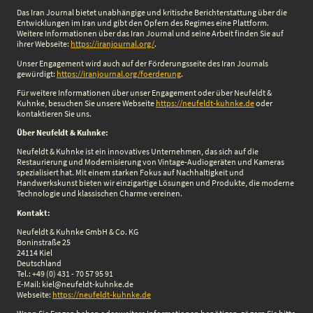
Das Iran Journal bietet unabhängige und kritische Berichterstattung über die
Entwicklungen im Iran und gibt den Opfern des Regimes eine Plattform.
Weitere Informationen über das Iran Journal und seine Arbeit finden Sie auf
ihrer Webseite:
https://iranjournal.org/
.
Unser Engagement wird auch auf der Förderungsseite des Iran Journals
gewürdigt:
https://iranjournal.org/foerderung
.
Für weitere Informationen über unser Engagement oder über Neufeldt &
Kuhnke, besuchen Sie unsere Webseite
https://neufeldt-kuhnke.de
oder
kontaktieren Sie uns.
Über Neufeldt & Kuhnke:
Neufeldt & Kuhnke ist ein innovatives Unternehmen, das sich auf die
Restaurierung und Modernisierung von Vintage-Audiogeräten und Kameras
spezialisiert hat. Mit einem starken Fokus auf Nachhaltigkeit und
Handwerkskunst bieten wir einzigartige Lösungen und Produkte, die moderne
Technologie und klassischen Charme vereinen.
Kontakt:
Neufeldt & Kuhnke GmbH & Co. KG
Boninstraße 25
24114 Kiel
Deutschland
Tel.: +49 (0) 431 - 70 57 95 91
E-Mail: kiel@neufeldt-kuhnke.de
Webseite:
https://neufeldt-kuhnke.de