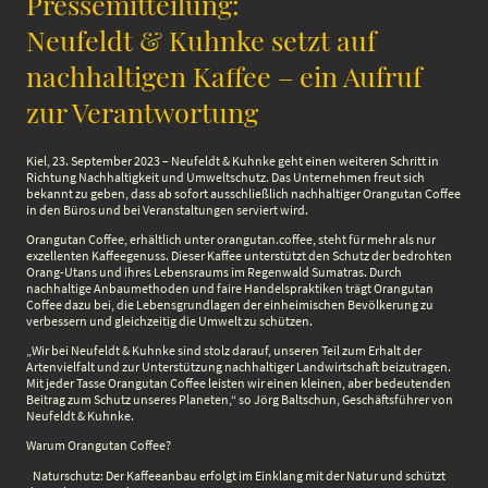
Pressemitteilung:
Neufeldt & Kuhnke setzt auf
nachhaltigen Kaffee – ein Aufruf
zur Verantwortung
Kiel, 23. September 2023 – Neufeldt & Kuhnke geht einen weiteren Schritt in
Richtung Nachhaltigkeit und Umweltschutz. Das Unternehmen freut sich
bekannt zu geben, dass ab sofort ausschließlich nachhaltiger Orangutan Coffee
in den Büros und bei Veranstaltungen serviert wird.
Orangutan Coffee, erhältlich unter orangutan.coffee, steht für mehr als nur
exzellenten Kaffeegenuss. Dieser Kaffee unterstützt den Schutz der bedrohten
Orang-Utans und ihres Lebensraums im Regenwald Sumatras. Durch
nachhaltige Anbaumethoden und faire Handelspraktiken trägt Orangutan
Coffee dazu bei, die Lebensgrundlagen der einheimischen Bevölkerung zu
verbessern und gleichzeitig die Umwelt zu schützen.
„Wir bei Neufeldt & Kuhnke sind stolz darauf, unseren Teil zum Erhalt der
Artenvielfalt und zur Unterstützung nachhaltiger Landwirtschaft beizutragen.
Mit jeder Tasse Orangutan Coffee leisten wir einen kleinen, aber bedeutenden
Beitrag zum Schutz unseres Planeten,“ so Jörg Baltschun, Geschäftsführer von
Neufeldt & Kuhnke.
Warum Orangutan Coffee?
Naturschutz: Der Kaffeeanbau erfolgt im Einklang mit der Natur und schützt