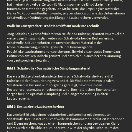
hat in einem Artikel der Zeitschrift Filzfun spannende Einblicke in ihre
innovativen Methoden gegeben. Die Artikelserie, die ursprünglich unter der
Marke MoRobo veröffentlicht wurde, zeigt eindrucksvoll, wie das Unternehmen
Schafwolle zur Optimierung des Klangs in Lautsprechern verwendet.
Wolle im Lautsprecher: Tradition trifft auf moderne Technik
Jörg Baltschun, Geschäftsführer von Neufeldt & Kuhnke, erläutert im Artikel die
vielseitigen Einsatzmöglichkeiten von Schafwolle bei der Restaurierung.
Schafwolle, seit Jahrzehnten ein unverzichtbares Material in der
Möbelrestaurierung, überzeugt durch ihre hervorragende
Feuchtigkeitsaufnahme und -speicherung. Sie wird als zentrales Element zur
Politur von antiken Möbeln genutzt und hat sich nun auch bei der Dämmung
von Lautsprechern bewährt.
Bild 1: Schafwolle - Das natürliche Dämpfungsmaterial
Das erste Bild zeigt unbehandelte, heimische Schafwolle, die Neufeldt &
Kuhnke bei der Restaurierung verwendet. Die Wolle stammt von lokalen
Schäfereien in Kiel und wird sorgfältig gereinigt, bevor sie in den
Restaurierungsprozess eingebunden wird. Ihre natürlichen Eigenschaften
sorgen für eine optimale Dämpfung und Klangverbesserung in alten
Lautsprechern.
Bild 2: Restaurierte Lautsprecherbox
Das zweite Bild zeigt einen restaurierten Lautsprecher mit eingebauter
Schafwolle. Der Einsatz von Schafwolle als Dämmmaterial reduziert Vibrationen
und Eigenrauschen, was zu einem harmonischen und ausgewogenen Klang
führt. Durch die flexible Struktur der Wolle wird der physikalische Raum des