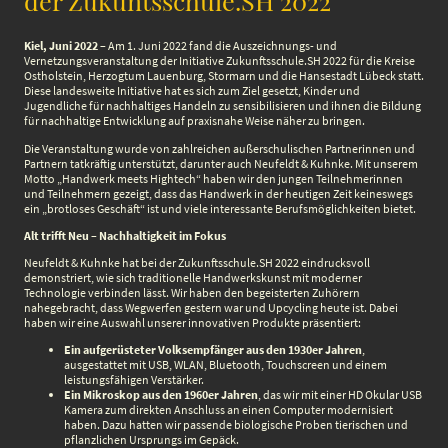
der Zukuntsschule.SH 2022
Kiel, Juni 2022
– Am 1. Juni 2022 fand die Auszeichnungs- und
Vernetzungsveranstaltung der Initiative Zukunftsschule.SH 2022 für die Kreise
Ostholstein, Herzogtum Lauenburg, Stormarn und die Hansestadt Lübeck statt.
Diese landesweite Initiative hat es sich zum Ziel gesetzt, Kinder und
Jugendliche für nachhaltiges Handeln zu sensibilisieren und ihnen die Bildung
für nachhaltige Entwicklung auf praxisnahe Weise näher zu bringen.
Die Veranstaltung wurde von zahlreichen außerschulischen Partnerinnen und
Partnern tatkräftig unterstützt, darunter auch Neufeldt & Kuhnke. Mit unserem
Motto „Handwerk meets Hightech“ haben wir den jungen Teilnehmerinnen
und Teilnehmern gezeigt, dass das Handwerk in der heutigen Zeit keineswegs
ein „brotloses Geschäft“ ist und viele interessante Berufsmöglichkeiten bietet.
Alt trifft Neu – Nachhaltigkeit im Fokus
Neufeldt & Kuhnke hat bei der Zukunftsschule.SH 2022 eindrucksvoll
demonstriert, wie sich traditionelle Handwerkskunst mit moderner
Technologie verbinden lässt. Wir haben den begeisterten Zuhörern
nahegebracht, dass Wegwerfen gestern war und Upcycling heute ist. Dabei
haben wir eine Auswahl unserer innovativen Produkte präsentiert:
Ein aufgerüsteter Volksempfänger aus den 1930er Jahren
,
ausgestattet mit USB, WLAN, Bluetooth, Touchscreen und einem
leistungsfähigen Verstärker.
Ein Mikroskop aus den 1960er Jahren
, das wir mit einer HD Okular USB
Kamera zum direkten Anschluss an einen Computer modernisiert
haben. Dazu hatten wir passende biologische Proben tierischen und
pflanzlichen Ursprungs im Gepäck.