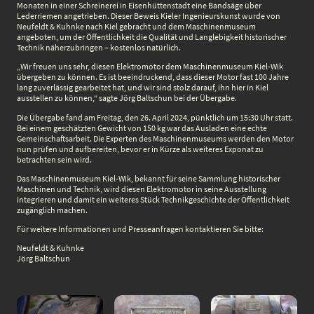
Monaten in einer Schreinerei in Eisenhüttenstadt eine Bandsäge über
Lederriemen angetrieben. Dieser Beweis Kieler Ingenieurskunst wurde von
Neufeldt & Kuhnke nach Kiel gebracht und dem Maschinenmuseum
angeboten, um der Öffentlichkeit die Qualität und Langlebigkeit historischer
Technik näherzubringen – kostenlos natürlich.
„Wir freuen uns sehr, diesen Elektromotor dem Maschinenmuseum Kiel-Wik
übergeben zu können. Es ist beeindruckend, dass dieser Motor fast 100 Jahre
lang zuverlässig gearbeitet hat, und wir sind stolz darauf, ihn hier in Kiel
ausstellen zu können,“ sagte Jörg Baltschun bei der Übergabe.
Die Übergabe fand am Freitag, den 26. April 2024, pünktlich um 15:30 Uhr statt.
Bei einem geschätzten Gewicht von 150 kg war das Ausladen eine echte
Gemeinschaftsarbeit. Die Experten des Maschinenmuseums werden den Motor
nun prüfen und aufbereiten, bevor er in Kürze als weiteres Exponat zu
betrachten sein wird.
Das Maschinenmuseum Kiel-Wik, bekannt für seine Sammlung historischer
Maschinen und Technik, wird diesen Elektromotor in seine Ausstellung
integrieren und damit ein weiteres Stück Technikgeschichte der Öffentlichkeit
zugänglich machen.
Für weitere Informationen und Presseanfragen kontaktieren Sie bitte:
Neufeldt & Kuhnke
Jörg Baltschun