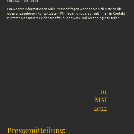
tel: 0431 - 70 57 95 91
Für weitere Informationen oder Presseanfragen wenden Sie sich bitte an die
oben angegebenen Kontaktdaten. Wir freuen uns darauf, mit Ihnen in Kontakt
zu treten und unsere Leidenschaft für Handwerk und Technologie zu teilen.
01
MAI
2022
Pressemitteilung: