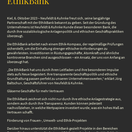
EthikBank
Kiel, 6. Oktober 2023 – Neufeldt & Kuhnke freut sich, seine langjährige
Partnerschaft mit der EthikBank bekannt zu geben. Seit der Gründung des
Unternehmens ist Neufeldt & Kuhnke Kunde dieser besonderen Bank, die
durch ihre sozialökologische Anlagenpolitik und ethischen Geschäftspraktiken
überzeugt.
Die EthikBank arbeitet nach einem Ethik-Kompass, der regelmäßige Prüfungen
sicherstellt, um die Einhaltung strenger ethischer Anforderungen zu
gewährleisten. Investitionen in Rüstungsgeschäfte, Atomkraft und ähnliche
kontroverse Branchen sind ausgeschlossen – ein Ansatz, der uns von Anfang an
überzeugt hat.
„Die EthikBank hat uns durch ihren Leitfaden und ihre besonderen Impulse
stets aufs Neue begeistert. Ihre transparente Geschäftspolitik und ethische
Grundhaltung passen perfekt zu unseren Unternehmenswerten,“ erklärt Jörg
Baltschun, Geschäftsführer von Neufeldt & Kuhnke.
Gläserne Geschäfte für mehr Vertrauen
Die EthikBank zeichnet sich nicht nur durch ihre ethische Anlagestrategie aus,
sondern auch durch ihre Transparenz. Kunden können jederzeit
nachvollziehen, in welche Wertpapiere investiert wurde, was ein hohes Maß an
Vertrauen schafft.
Förderung von Frauen-, Umwelt- und Ethik-Projekten
Darüber hinaus unterstützt die EthikBank gezielt Projekte in den Bereichen