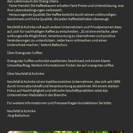
den Lebensraum der Orang-Utans.
Fairer Handel: Die Kaffeebauern erhalten faire Preise und Unterstützung, was
ihre Lebensbedingungen verbessert.
Herausragende Qualität: Der Kaffee besticht durch seinen vollmundigen
Geschmack und hohe Qualität, die jeden Kaffeeliebhaber überzeugt.
Neufeldt & Kuhnke ruft auch andere Unternehmen und Privatpersonen dazu
auf, sich für nachhaltigen Kaffee zu entscheiden. „Es ist eine einfache, aber
wirkungsvolle Möglichkeit, Verantwortung zu übernehmen und positive
Veränderungen zu unterstützen. Jeder kann mitmachen und einen
Unterschied machen,“ betont Baltschun.
Über Orangutan Coffee:
Orangutan Coffee verbindet exzellenten Geschmack mit einem klaren
Umweltauftrag. Weitere Informationen finden Sie auf orangutan.coffee.
Über Neufeldt & Kuhnke:
Neufeldt & Kuhnke ist ein traditionsreiches Unternehmen, das sich seit 1899
durch Innovationskraft und Verantwortung auszeichnet. Mit einem starken
Fokus auf Nachhaltigkeit und ethische Geschäftspraktiken setzt das
Unternehmen Maßstäbe in der Branche.
Für weitere Informationen und Presseanfragen kontaktieren Sie bitte:
Neufeldt & Kuhnke
Jörg Baltschun