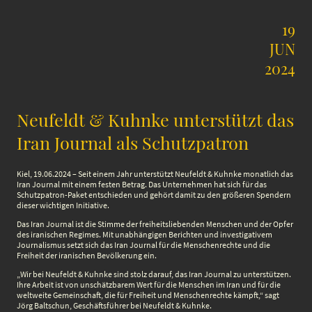
19
JUN
2024
Neufeldt & Kuhnke unterstützt das
Iran Journal als Schutzpatron
Kiel, 19.06.2024 – Seit einem Jahr unterstützt Neufeldt & Kuhnke monatlich das
Iran Journal mit einem festen Betrag. Das Unternehmen hat sich für das
Schutzpatron-Paket entschieden und gehört damit zu den größeren Spendern
dieser wichtigen Initiative.
Das Iran Journal ist die Stimme der freiheitsliebenden Menschen und der Opfer
des iranischen Regimes. Mit unabhängigen Berichten und investigativem
Journalismus setzt sich das Iran Journal für die Menschenrechte und die
Freiheit der iranischen Bevölkerung ein.
„Wir bei Neufeldt & Kuhnke sind stolz darauf, das Iran Journal zu unterstützen.
Ihre Arbeit ist von unschätzbarem Wert für die Menschen im Iran und für die
weltweite Gemeinschaft, die für Freiheit und Menschenrechte kämpft,“ sagt
Jörg Baltschun, Geschäftsführer bei Neufeldt & Kuhnke.