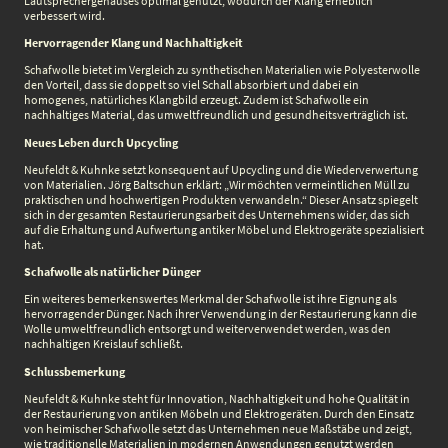
Lautsprechergehäuses optimal genutzt, wodurch der Klang erheblich
verbessert wird.
Hervorragender Klang und Nachhaltigkeit
Schafwolle bietet im Vergleich zu synthetischen Materialien wie Polyesterwolle
den Vorteil, dass sie doppelt so viel Schall absorbiert und dabei ein
homogenes, natürliches Klangbild erzeugt. Zudem ist Schafwolle ein
nachhaltiges Material, das umweltfreundlich und gesundheitsverträglich ist.
Neues Leben durch Upcycling
Neufeldt & Kuhnke setzt konsequent auf Upcycling und die Wiederverwertung
von Materialien. Jörg Baltschun erklärt: „Wir möchten vermeintlichen Müll zu
praktischen und hochwertigen Produkten verwandeln.“ Dieser Ansatz spiegelt
sich in der gesamten Restaurierungsarbeit des Unternehmens wider, das sich
auf die Erhaltung und Aufwertung antiker Möbel und Elektrogeräte spezialisiert
hat.
Schafwolle als natürlicher Dünger
Ein weiteres bemerkenswertes Merkmal der Schafwolle ist ihre Eignung als
hervorragender Dünger. Nach ihrer Verwendung in der Restaurierung kann die
Wolle umweltfreundlich entsorgt und weiterverwendet werden, was den
nachhaltigen Kreislauf schließt.
Schlussbemerkung
Neufeldt & Kuhnke steht für Innovation, Nachhaltigkeit und hohe Qualität in
der Restaurierung von antiken Möbeln und Elektrogeräten. Durch den Einsatz
von heimischer Schafwolle setzt das Unternehmen neue Maßstäbe und zeigt,
wie traditionelle Materialien in modernen Anwendungen genutzt werden